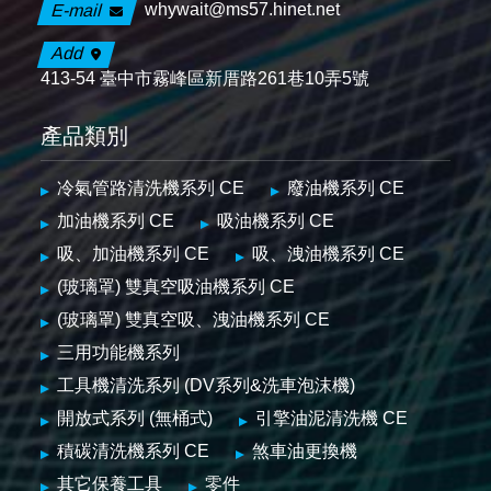
whywait@ms57.hinet.net
E-mail
Add
413-54 臺中市霧峰區新厝路261巷10弄5號
產品類別
冷氣管路清洗機系列 CE
廢油機系列 CE
加油機系列 CE
吸油機系列 CE
吸、加油機系列 CE
吸、洩油機系列 CE
(玻璃罩) 雙真空吸油機系列 CE
(玻璃罩) 雙真空吸、洩油機系列 CE
三用功能機系列
工具機清洗系列 (DV系列&洗車泡沫機)
開放式系列 (無桶式)
引擎油泥清洗機 CE
積碳清洗機系列 CE
煞車油更換機
其它保養工具
零件