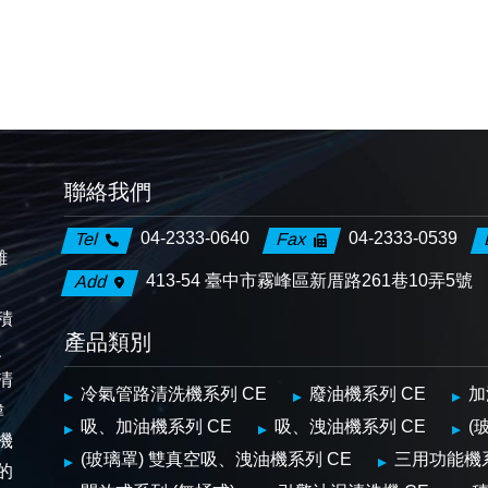
聯絡我們
04-2333-0640
04-2333-0539
Tel
Fax
離
413-54 臺中市霧峰區新厝路261巷10弄5號
Add
、
積
產品類別
、
清
冷氣管路清洗機系列 CE
廢油機系列 CE
加
偉
吸、加油機系列 CE
吸、洩油機系列 CE
(
機
(玻璃罩) 雙真空吸、洩油機系列 CE
三用功能機
的