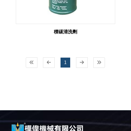
積碳清洗劑
1