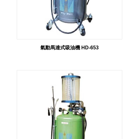
氣動馬達式吸油機 HD-653