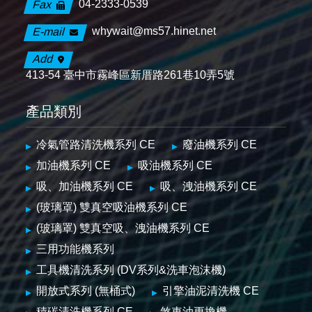
04-2333-0539
Fax
whywait@ms57.hinet.net
E-mail
Add
413-54 臺中市霧峰區新厝路261巷10弄5號
產品類別
冷氣管路清洗機系列 CE
廢油機系列 CE
加油機系列 CE
吸油機系列 CE
吸、加油機系列 CE
吸、洩油機系列 CE
(玻璃罩) 雙真空吸油機系列 CE
(玻璃罩) 雙真空吸、洩油機系列 CE
三用功能機系列
工具機清洗系列 (DV系列&洗車泡沫機)
開放式系列 (無桶式)
引擎油泥清洗機 CE
積碳清洗機系列 CE
煞車油更換機