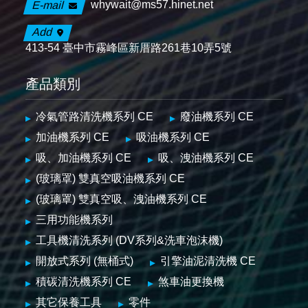
whywait@ms57.hinet.net
E-mail
Add
413-54 臺中市霧峰區新厝路261巷10弄5號
產品類別
冷氣管路清洗機系列 CE
廢油機系列 CE
加油機系列 CE
吸油機系列 CE
吸、加油機系列 CE
吸、洩油機系列 CE
(玻璃罩) 雙真空吸油機系列 CE
(玻璃罩) 雙真空吸、洩油機系列 CE
三用功能機系列
工具機清洗系列 (DV系列&洗車泡沫機)
開放式系列 (無桶式)
引擎油泥清洗機 CE
積碳清洗機系列 CE
煞車油更換機
其它保養工具
零件