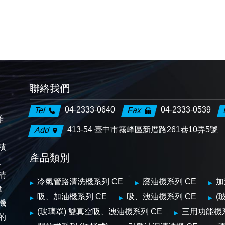
聯絡我們
04-2333-0640
04-2333-0539
Tel
Fax
離
413-54 臺中市霧峰區新厝路261巷10弄5號
Add
、
積
產品類別
、
清
冷氣管路清洗機系列 CE
廢油機系列 CE
加
偉
吸、加油機系列 CE
吸、洩油機系列 CE
(
機
(玻璃罩) 雙真空吸、洩油機系列 CE
三用功能機
的