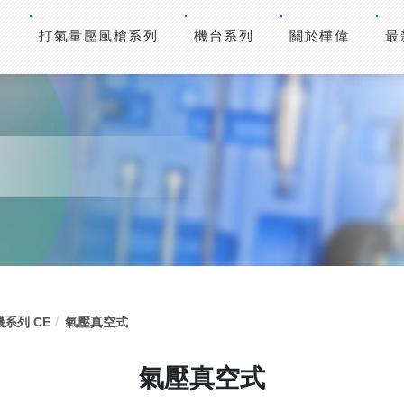
打氣量壓風槍系列
機台系列
關於樺偉
最
系列 CE
氣壓真空式
氣壓真空式