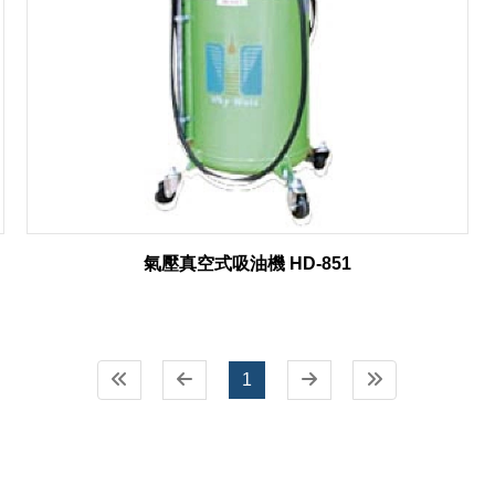
氣壓真空式吸油機 HD-851
1