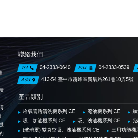
聯絡我們
04-2333-0640
04-2333-0539
Tel
Fax
離
413-54 臺中市霧峰區新厝路261巷10弄5號
Add
、
積
產品類別
、
清
冷氣管路清洗機系列 CE
廢油機系列 CE
加
偉
吸、加油機系列 CE
吸、洩油機系列 CE
(
機
(玻璃罩) 雙真空吸、洩油機系列 CE
三用功能機
的