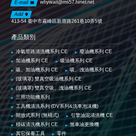
whywait@ms57.hinet.net
E-mail
Add
413-54 臺中市霧峰區新厝路261巷10弄5號
產品類別
冷氣管路清洗機系列 CE
廢油機系列 CE
加油機系列 CE
吸油機系列 CE
吸、加油機系列 CE
吸、洩油機系列 CE
(玻璃罩) 雙真空吸油機系列 CE
(玻璃罩) 雙真空吸、洩油機系列 CE
三用功能機系列
工具機清洗系列 (DV系列&洗車泡沫機)
開放式系列 (無桶式)
引擎油泥清洗機 CE
積碳清洗機系列 CE
煞車油更換機
其它保養工具
零件