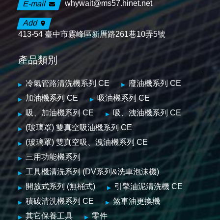
whywait@ms57.hinet.net
E-mail
Add
413-54 臺中市霧峰區新厝路261巷10弄5號
產品類別
冷氣管路清洗機系列 CE
廢油機系列 CE
加油機系列 CE
吸油機系列 CE
吸、加油機系列 CE
吸、洩油機系列 CE
(玻璃罩) 雙真空吸油機系列 CE
(玻璃罩) 雙真空吸、洩油機系列 CE
三用功能機系列
工具機清洗系列 (DV系列&洗車泡沫機)
開放式系列 (無桶式)
引擎油泥清洗機 CE
積碳清洗機系列 CE
煞車油更換機
其它保養工具
零件