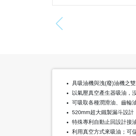
具吸油機與洩(廢)油機之
以氣壓真空產生器吸油，
可吸取各種潤滑油、齒輪
520mm超大鐵製漏斗設
特殊專利自動止回設計接
利用真空方式來吸油；可