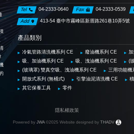
04-2333-0640
04-2333-0539
Tel
Fax
離
413-54 臺中市霧峰區新厝路261巷10弄5號
Add
、
積
產品類別
、
清
冷氣管路清洗機系列 CE
廢油機系列 CE
加
偉
吸、加油機系列 CE
吸、洩油機系列 CE
(
機
(玻璃罩) 雙真空吸、洩油機系列 CE
三用功能機
的
開放式系列 (無桶式)
引擎油泥清洗機 CE
積
其它保養工具
零件
隱私權政策
Powered by
JWA
©2025 Website designed by
THADV