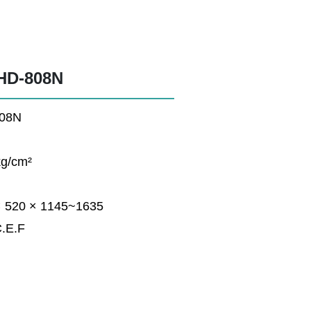
D-808N
08N
/cm²
20 × 1145~1635
E.F