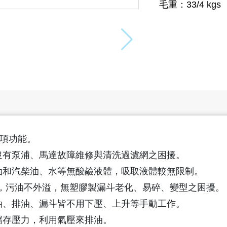
毛重：33/4 kgs
雙項功能。
沒有泵浦、馬達故障維修與清洗過濾網之困擾。
油和汽柴油、水等無酸鹼液體，吸取液體較無限制。
計，污油不外溢，無塑膠製漏斗老化、易碎、變型之困擾。
油、排油、漏斗皆不用下壓、上升等手動工作。
儲存壓力，利用氣壓來排油。