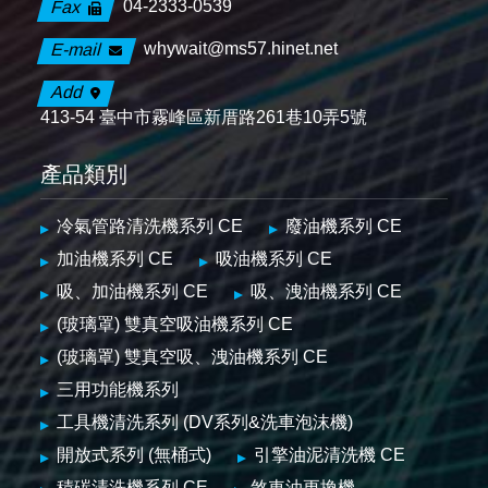
04-2333-0539
Fax
whywait@ms57.hinet.net
E-mail
Add
413-54 臺中市霧峰區新厝路261巷10弄5號
產品類別
冷氣管路清洗機系列 CE
廢油機系列 CE
加油機系列 CE
吸油機系列 CE
吸、加油機系列 CE
吸、洩油機系列 CE
(玻璃罩) 雙真空吸油機系列 CE
(玻璃罩) 雙真空吸、洩油機系列 CE
三用功能機系列
工具機清洗系列 (DV系列&洗車泡沫機)
開放式系列 (無桶式)
引擎油泥清洗機 CE
積碳清洗機系列 CE
煞車油更換機