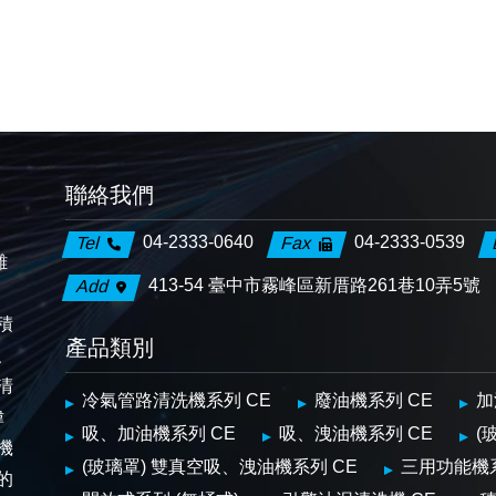
聯絡我們
04-2333-0640
04-2333-0539
Tel
Fax
離
413-54 臺中市霧峰區新厝路261巷10弄5號
Add
、
積
產品類別
、
清
冷氣管路清洗機系列 CE
廢油機系列 CE
加
偉
吸、加油機系列 CE
吸、洩油機系列 CE
(
機
(玻璃罩) 雙真空吸、洩油機系列 CE
三用功能機
的